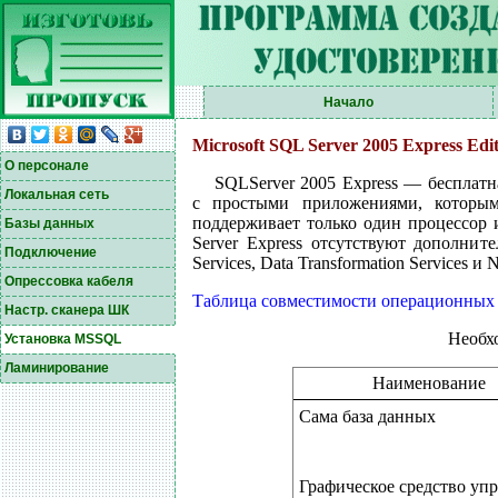
Начало
Microsoft SQL Server 2005 Express Edi
О персонале
SQLServer 2005 Express — бесплатн
Локальная сеть
с простыми приложениями, которы
поддерживает только один процессор 
Базы данных
Server Express отсутствуют дополните
Подключение
Services, Data Transformation Services и No
Опрессовка кабеля
Таблица совместимости операционных
Настр. сканера ШК
Необх
Установка MSSQL
Ламинирование
Наименование
Сама база данных
Графическое средство уп